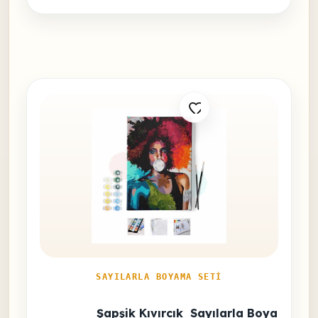
SAYILARLA BOYAMA SETI
Şapşik Kıvırcık  Sayılarla Boyama Set