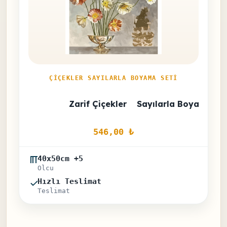
ÇIÇEKLER SAYILARLA BOYAMA SETI
Zarif Çiçekler    Sayılarla Boyama Set
546,00 
₺
40x50cm +5
Olcu
Hızlı Teslimat
Teslimat