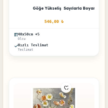
Göğe Yükseliş  Sayılarla Boyama Set
546,00 
₺
40x50cm +5
Olcu
Hızlı Teslimat
Teslimat