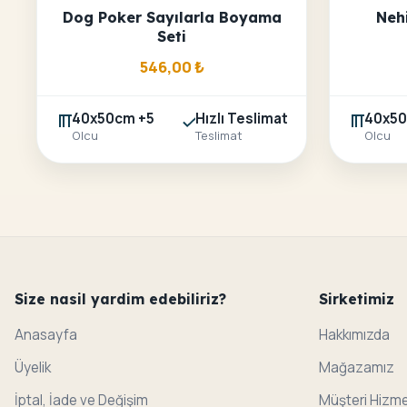
Dog Poker Sayılarla Boyama
Nehi
Seti
546,00
₺
40x50cm +5
Hızlı Teslimat
40x50
Olcu
Teslimat
Olcu
Size nasil yardim edebiliriz?
Sirketimiz
Anasayfa
Hakkımızda
Üyelik
Mağazamız
İptal, İade ve Değişim
Müşteri Hizme