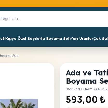
eti
Kişiye Özel Sayılarla Boyama Seti
Yeni Ürünler
Çok Sa
a Boyama Seti
Ada ve Tati
Boyama Se
Stok Kodu: HAPYHOBY045
593,00
₺