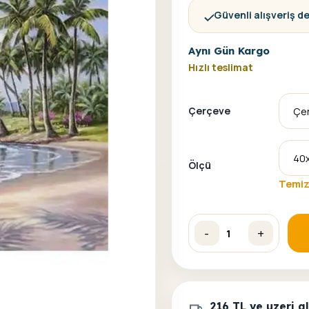
Güvenli alışveriş d
Aynı Gün Kargo
Hızlı teslimat
Çerçeve
Ölçü
Temiz
-
+
Ada ve Tatil Sayılarla Bo
216 TL ve uzeri 