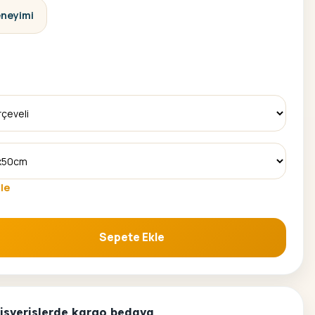
eneyimi
le
Sepete Ekle
yama Seti adet
alisverislerde kargo bedava