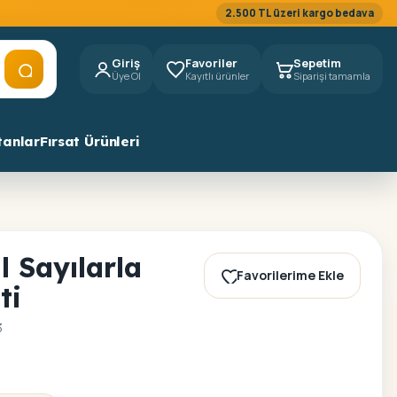
2.500 TL üzeri kargo bedava
Giriş
Favoriler
Sepetim
Üye Ol
Kayıtlı ürünler
Siparişi tamamla
tanlar
Fırsat Ürünleri
l Sayılarla
Favorilerime Ekle
ti
3