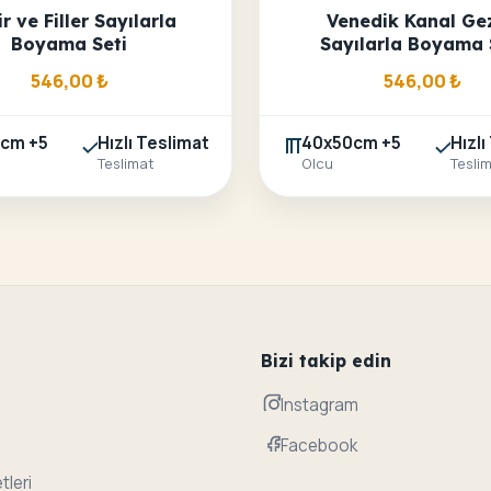
r ve Filler Sayılarla
Venedik Kanal Gez
Boyama Seti
Sayılarla Boyama 
546,00
₺
546,00
₺
cm +5
Hızlı Teslimat
40x50cm +5
Hızlı
Teslimat
Olcu
Tesli
Bizi takip edin
Instagram
Facebook
tleri