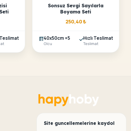
isi
Sonsuz Sevgi Sayılarla
Seti
Boyama Seti
250,40
₺
 Teslimat
40x50cm +5
Hızlı Teslimat
mat
Olcu
Teslimat
Site guncellemelerine kaydol