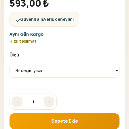
593,00
₺
Güvenli alışveriş deneyimi
Aynı Gün Kargo
Hızlı teslimat
Ölçü
-
+
Aşık Geyikler Sayılarla Boyama Seti adet
Sepete Ekle