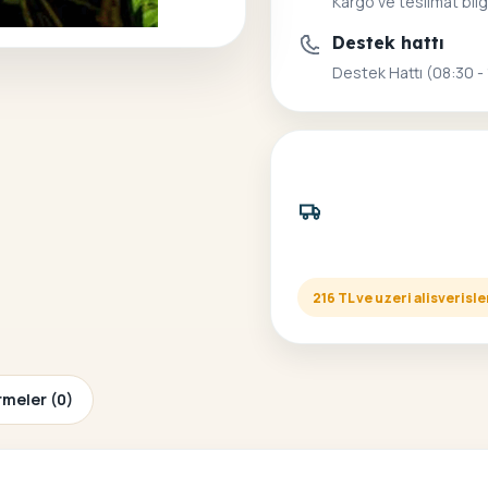
Kargo ve teslimat bilg
Destek hattı
Destek Hattı (08:30 -
216 TL ve uzeri alisveris
meler (0)