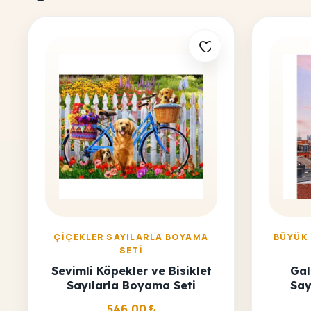
ÇIÇEKLER SAYILARLA BOYAMA
BÜYÜK
SETI
Sevimli Köpekler ve Bisiklet
Gal
Sayılarla Boyama Seti
Say
546,00
₺