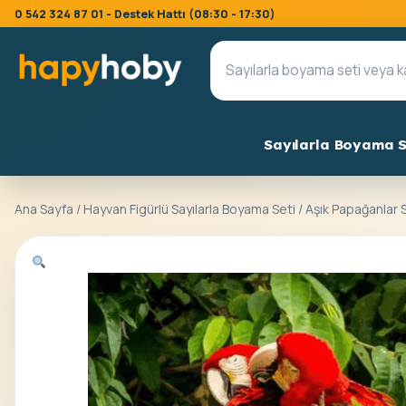
0 542 324 87 01 - Destek Hattı (08:30 - 17:30)
Sayılarla Boyama S
Ana Sayfa
/
Hayvan Figürlü Sayılarla Boyama Seti
/ Aşık Papağanlar 