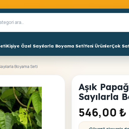
eti
Kişiye Özel Sayılarla Boyama Seti
Yeni Ürünler
Çok Sa
Sayılarla Boyama Seti
Aşık Papağ
Sayılarla 
546,00
₺
Güvenli alışveriş d