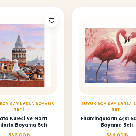
 BOY SAYILARLA BOYAMA
BÜYÜK BOY SAYILARLA 
SETI
SETI
ata Kulesi ve Martı
Filamingoların Aşkı Sa
ılarla Boyama Seti
Boyama Seti
546,00
₺
546,00
₺