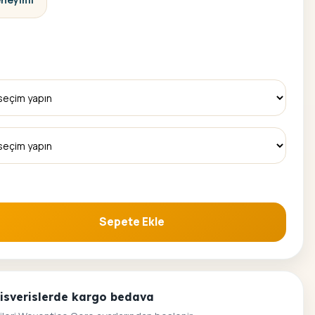
Sepete Ekle
 Boyama Seti adet
alisverislerde kargo bedava