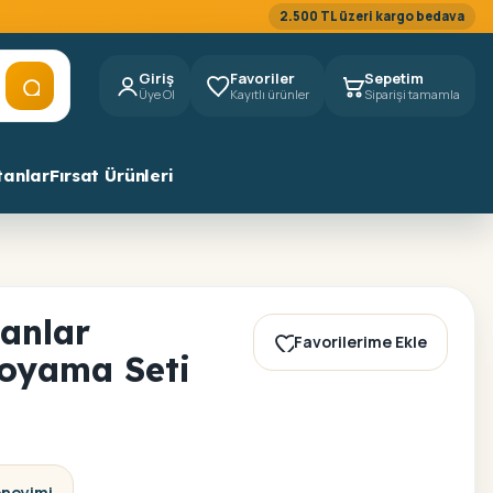
2.500 TL üzeri kargo bedava
Giriş
Favoriler
Sepetim
Üye Ol
Kayıtlı ürünler
Siparişi tamamla
tanlar
Fırsat Ürünleri
anlar
Favorilerime Ekle
Boyama Seti
eneyimi