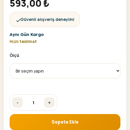
593,00
₺
Güvenli alışveriş deneyimi
Aynı Gün Kargo
Hızlı teslimat
Ölçü
-
+
Değirmendeki Lavanta Sayılarla Boyama Seti adet
Sepete Ekle