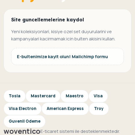
Site guncellemelerine kaydol
Yeni koleksiyonlari, kisiye ozel set duyurularini ve
kampanyalari kacirmamak icin bulten akisini kullan.
E-bultenimize kayit olun! Mailchimp formu
Tosla
Mastercard
Maestro
Visa
Visa Electron
American Express
Troy
Guvenli Odeme
woventico
E-ticaret sistemi ile desteklenmektedir.