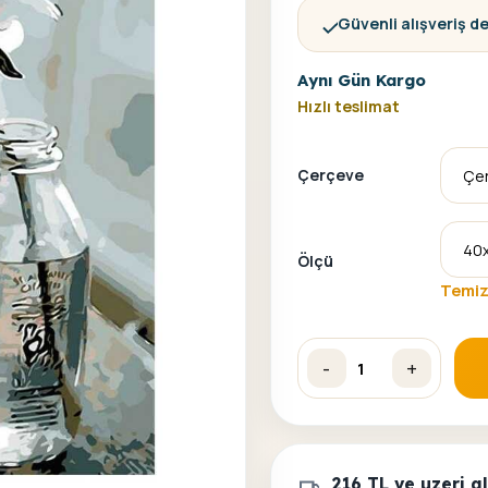
Güvenli alışveriş d
Aynı Gün Kargo
Hızlı teslimat
Çerçeve
Ölçü
Temiz
-
+
Duru Çiçek 2 Sayılarla Bo
216 TL ve uzeri 