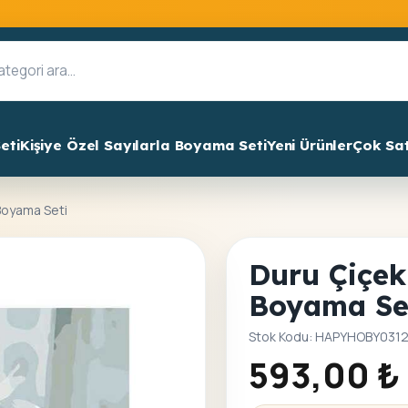
eti
Kişiye Özel Sayılarla Boyama Seti
Yeni Ürünler
Çok Sa
 Boyama Seti
Duru Çiçek 
Boyama Se
Stok Kodu: HAPYHOBY031
593,00
₺