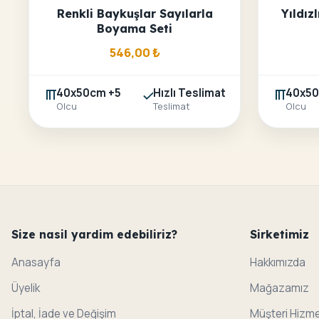
Renkli Baykuşlar Sayılarla
Yıldız
Boyama Seti
546,00
₺
40x50cm +5
Hızlı Teslimat
40x50
Olcu
Teslimat
Olcu
Size nasil yardim edebiliriz?
Sirketimiz
Anasayfa
Hakkımızda
Üyelik
Mağazamız
İptal, İade ve Değişim
Müşteri Hizme