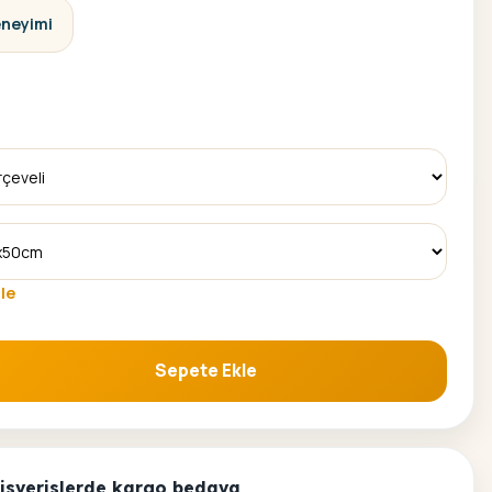
eneyimi
le
Sepete Ekle
yama Seti adet
alisverislerde kargo bedava