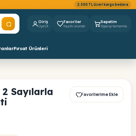
2.500 TL üzeri kargo bedava
Giriş
Favoriler
Sepetim
Üye Ol
Kayıtlı ürünler
Siparişi tamamla
tanlar
Fırsat Ürünleri
2 Sayılarla
Favorilerime Ekle
ti
2