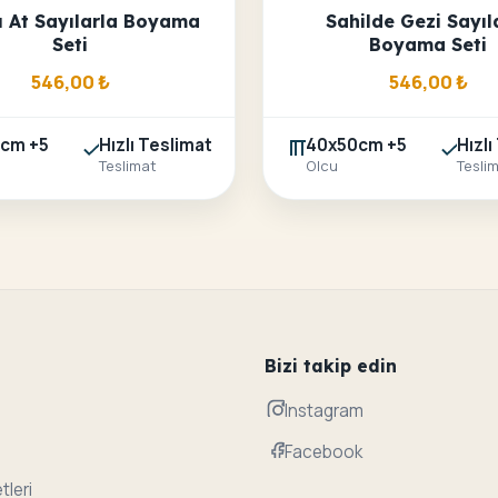
lı At Sayılarla Boyama
Sahilde Gezi Sayıl
Seti
Boyama Seti
546,00
₺
546,00
₺
cm +5
Hızlı Teslimat
40x50cm +5
Hızlı
Teslimat
Olcu
Tesli
Bizi takip edin
Instagram
Facebook
tleri