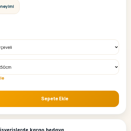
eneyimi
le
Sepete Ekle
oyama Seti adet
alisverislerde kargo bedava