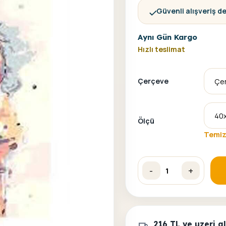
Güvenli alışveriş d
Aynı Gün Kargo
Hızlı teslimat
Çerçeve
Ölçü
Temiz
-
+
Düşlerdeki At Sayılarla B
216 TL ve uzeri 