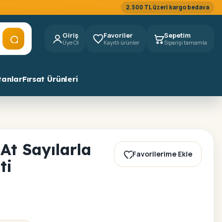
2.500 TL üzeri kargo bedava
Giriş
Favoriler
Sepetim
Üye Ol
Kayıtlı ürünler
Siparişi tamamla
tanlar
Fırsat Ürünleri
At Sayılarla
Favorilerime Ekle
ti
1