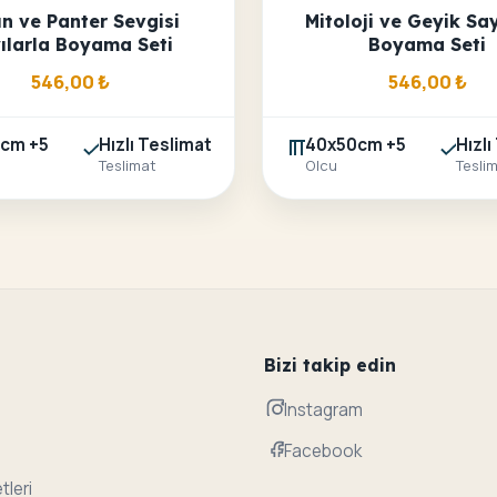
n ve Panter Sevgisi
Mitoloji ve Geyik Say
ılarla Boyama Seti
Boyama Seti
546,00
₺
546,00
₺
cm +5
Hızlı Teslimat
40x50cm +5
Hızlı
Teslimat
Olcu
Tesli
Bizi takip edin
Instagram
Facebook
tleri