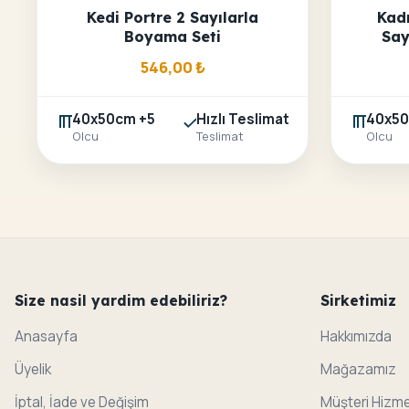
Kedi Portre 2 Sayılarla
Kadı
Boyama Seti
Say
546,00
₺
40x50cm +5
Hızlı Teslimat
40x50
Olcu
Teslimat
Olcu
Size nasil yardim edebiliriz?
Sirketimiz
Anasayfa
Hakkımızda
Üyelik
Mağazamız
İptal, İade ve Değişim
Müşteri Hizme