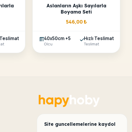
ılarla
Aslanların Aşkı Sayılarla
Boyama Seti
546,00
₺
 Teslimat
40x50cm +5
Hızlı Teslimat
mat
Olcu
Teslimat
Site guncellemelerine kaydol