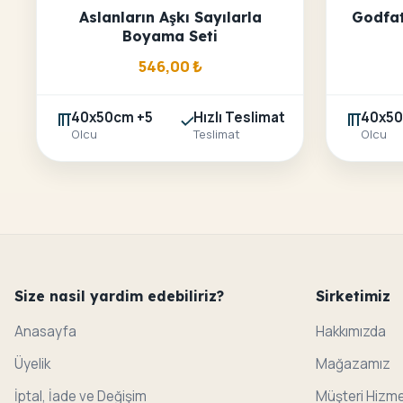
Aslanların Aşkı Sayılarla
Godfat
Boyama Seti
546,00
₺
40x50cm +5
Hızlı Teslimat
40x50
Olcu
Teslimat
Olcu
Size nasil yardim edebiliriz?
Sirketimiz
Anasayfa
Hakkımızda
Üyelik
Mağazamız
İptal, İade ve Değişim
Müşteri Hizme