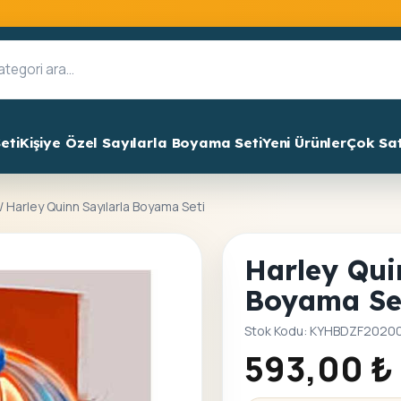
eti
Kişiye Özel Sayılarla Boyama Seti
Yeni Ürünler
Çok Sa
/ Harley Quinn Sayılarla Boyama Seti
Harley Qui
Boyama Se
Stok Kodu: KYHBDZF2020
593,00
₺