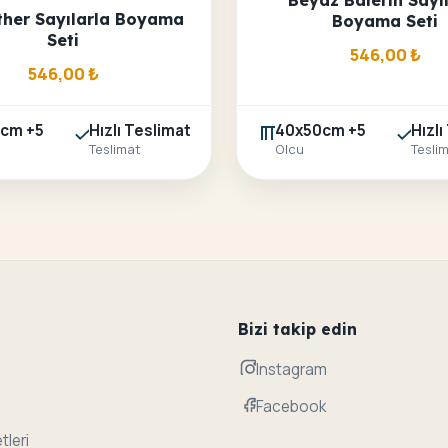
Beyaz Balerin Sayı
her Sayılarla Boyama
Boyama Seti
Seti
546,00
₺
546,00
₺
cm +5
Hızlı Teslimat
40x50cm +5
Hızlı
Teslimat
Olcu
Tesli
Bizi takip edin
Instagram
Facebook
tleri