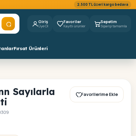
2.500 TL üzeri kargo bedava
Giriş
Favoriler
Sepetim
Üye Ol
Kayıtlı ürünler
Siparişi tamamla
tanlar
Fırsat Ürünleri
nn Sayılarla
Favorilerime Ekle
ti
0309