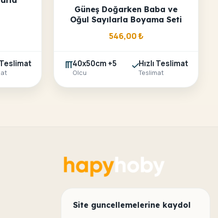
larla
Güneş Doğarken Baba ve
Oğul Sayılarla Boyama Seti
546,00
₺
 Teslimat
40x50cm +5
Hızlı Teslimat
mat
Olcu
Teslimat
Site guncellemelerine kaydol