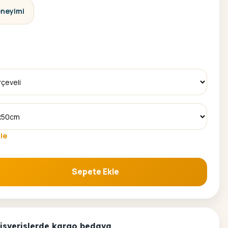
eneyimi
le
Sepete Ekle
yama Seti adet
alisverislerde kargo bedava