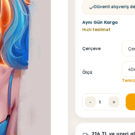
Güvenli alışveriş d
Aynı Gün Kargo
Hızlı teslimat
Çerçeve
Ölçü
Temiz
-
+
Harley Quinn Sayılarla Bo
216 TL ve uzeri 