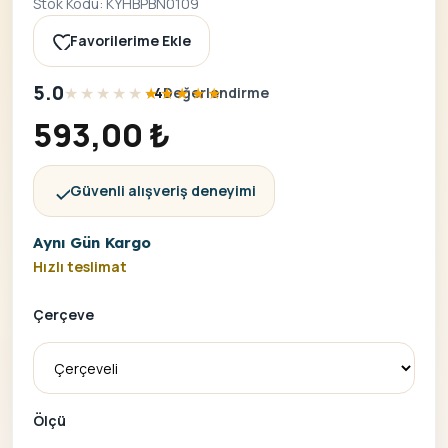
Stok Kodu: KYHBPBN0109
Favorilerime Ekle
5.0
•
müşteri puanına dayana
4
4
Değerlendirme
593,00
₺
Güvenli alışveriş deneyimi
Aynı Gün Kargo
Hızlı teslimat
Çerçeve
Ölçü