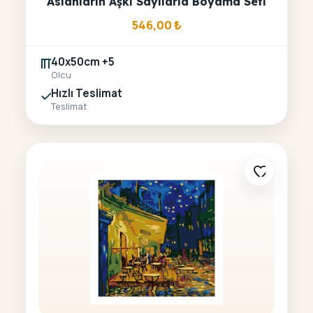
Aslanların Aşkı Sayılarla Boyama Seti
546,00
₺
40x50cm +5
Olcu
Hızlı Teslimat
Teslimat