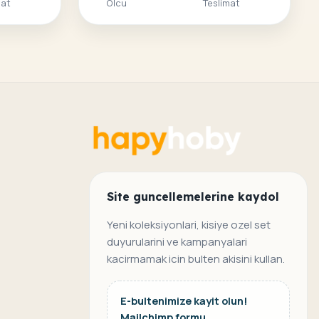
mat
Olcu
Teslimat
Site guncellemelerine kaydol
Yeni koleksiyonlari, kisiye ozel set
duyurularini ve kampanyalari
kacirmamak icin bulten akisini kullan.
E-bultenimize kayit olun!
Mailchimp formu