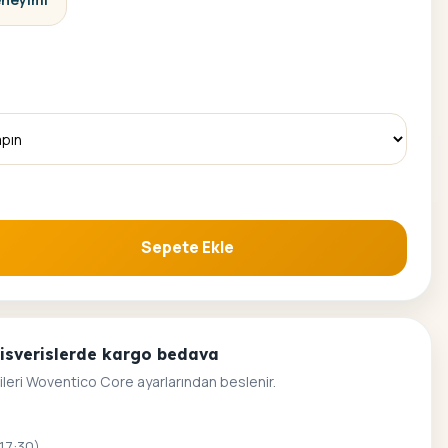
Sepete Ekle
rla Boyama Seti adet
alisverislerde kargo bedava
ileri Woventico Core ayarlarından beslenir.
 17:30)