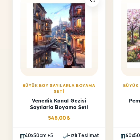
BÜYÜK BOY SAYILARLA BOYAMA
BÜYÜK
SETI
Venedik Kanal Gezisi
Pem
Sayılarla Boyama Seti
546,00
₺
40x50cm +5
Hızlı Teslimat
40x50