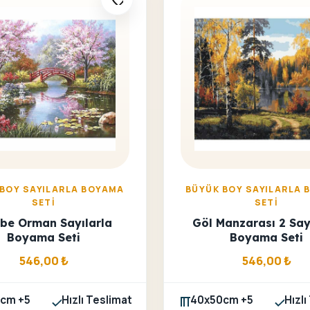
 BOY SAYILARLA BOYAMA
BÜYÜK BOY SAYILARLA 
SETI
SETI
be Orman Sayılarla
Göl Manzarası 2 Say
Boyama Seti
Boyama Seti
546,00
₺
546,00
₺
cm +5
Hızlı Teslimat
40x50cm +5
Hızlı