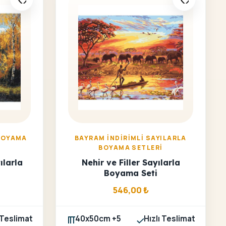
BOYAMA
BAYRAM İNDIRIMLI SAYILARLA
BOYAMA SETLERI
ılarla
Nehir ve Filler Sayılarla
Boyama Seti
546,00
₺
 Teslimat
40x50cm +5
Hızlı Teslimat