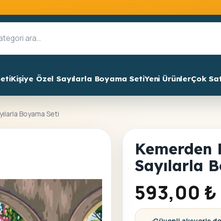
eti
Kişiye Özel Sayılarla Boyama Seti
Yeni Ürünler
Çok Sa
ılarla Boyama Seti
Kemerden 
Sayılarla 
593,00
₺
Güvenli alışveriş d