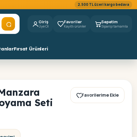
2.500 TL üzeri kargo bedava
Giriş
Favoriler
Sepetim
Üye Ol
Kayıtlı ürünler
Siparişi tamamla
tanlar
Fırsat Ürünleri
Manzara
Favorilerime Ekle
Boyama Seti
eneyimi