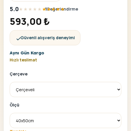
5.0
•
müşteri puanına dayana
1
1
Değerlendirme
593,00
₺
Güvenli alışveriş deneyimi
Aynı Gün Kargo
Hızlı teslimat
Çerçeve
Ölçü