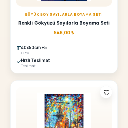
BÜYÜK BOY SAYILARLA BOYAMA SETI
Renkli Gökyüzü Sayılarla Boyama Seti
546,00
₺
40x50cm +5
Olcu
Hızlı Teslimat
Teslimat