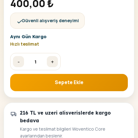
400,00
₺
Güvenli alışveriş deneyimi
Aynı Gün Kargo
Hızlı teslimat
-
+
Mavi Hayaller Sayılarla Boyama Seti Çerçeveli 40x50 adet
Sepete Ekle
216 TL ve uzeri alisverislerde kargo
bedava
Kargo ve teslimat bilgileri Woventico Core
ayarlarından beslenir.