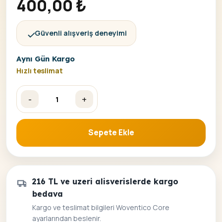
400,00
₺
Güvenli alışveriş deneyimi
Aynı Gün Kargo
Hızlı teslimat
-
+
Renkli Atlar Sayılarla Boyama Seti Çerçeveli 40x50 adet
Sepete Ekle
216 TL ve uzeri alisverislerde kargo
bedava
Kargo ve teslimat bilgileri Woventico Core
ayarlarından beslenir.