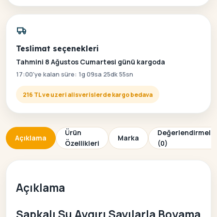
Teslimat seçenekleri
Tahmini 8 Ağustos Cumartesi günü kargoda
17:00'ye kalan süre: 1g 09sa 25dk 55sn
216 TL ve uzeri alisverislerde kargo bedava
Ürün
Değerlendirmele
Açıklama
Marka
Özellikleri
(0)
Açıklama
Şapkalı Su Aygırı Sayılarla Boyama