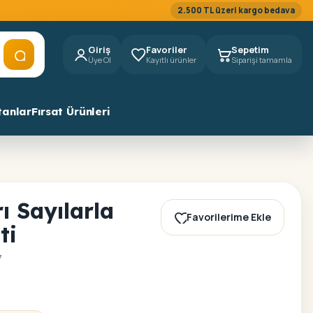
2.500 TL üzeri kargo bedava
Giriş
Favoriler
Sepetim
Üye Ol
Kayıtlı ürünler
Siparişi tamamla
tanlar
Fırsat Ürünleri
ı Sayılarla
Favorilerime Ekle
ti
7