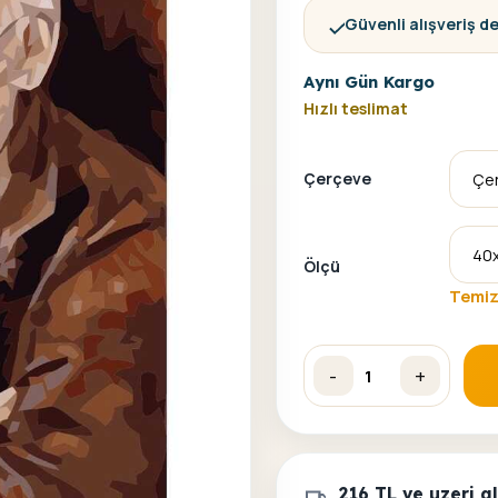
Güvenli alışveriş d
Aynı Gün Kargo
Hızlı teslimat
Çerçeve
Ölçü
Temiz
-
+
Sevgi Çınarı Sayılarla Bo
216 TL ve uzeri 