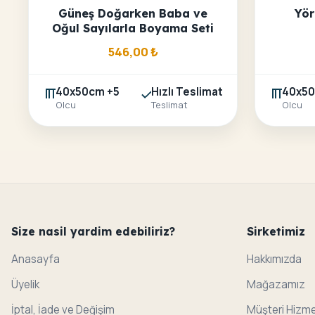
Güneş Doğarken Baba ve
Yör
Oğul Sayılarla Boyama Seti
546,00
₺
40x50cm +5
Hızlı Teslimat
40x50
Olcu
Teslimat
Olcu
Size nasil yardim edebiliriz?
Sirketimiz
Anasayfa
Hakkımızda
Üyelik
Mağazamız
İptal, İade ve Değişim
Müşteri Hizme