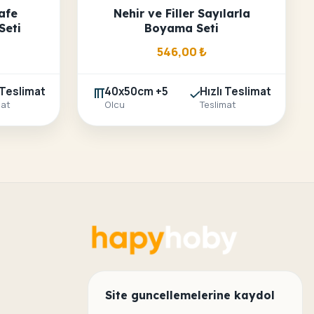
afe
Nehir ve Filler Sayılarla
Seti
Boyama Seti
546,00
₺
 Teslimat
40x50cm +5
Hızlı Teslimat
mat
Olcu
Teslimat
Site guncellemelerine kaydol