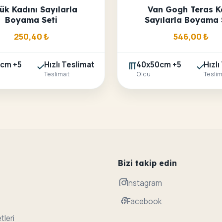
ük Kadını Sayılarla
Van Gogh Teras K
Boyama Seti
Sayılarla Boyama 
250,40
₺
546,00
₺
cm +5
Hızlı Teslimat
40x50cm +5
Hızlı
Teslimat
Olcu
Tesli
Bizi takip edin
Instagram
Facebook
tleri