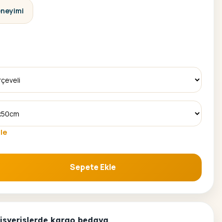
eneyimi
le
Sepete Ekle
yama Seti adet
alisverislerde kargo bedava