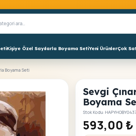
eti
Kişiye Özel Sayılarla Boyama Seti
Yeni Ürünler
Çok Sa
arla Boyama Seti
Sevgi Çınar
Boyama Se
Stok Kodu: HAPYHOBY043
593,00
₺