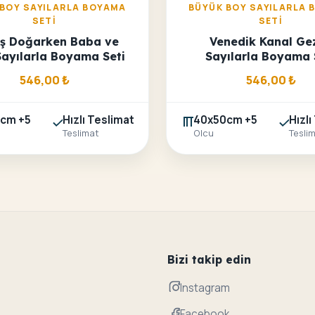
 BOY SAYILARLA BOYAMA
BÜYÜK BOY SAYILARLA 
SETI
SETI
ş Doğarken Baba ve
Venedik Kanal Gez
Sayılarla Boyama Seti
Sayılarla Boyama 
546,00
₺
546,00
₺
cm +5
Hızlı Teslimat
40x50cm +5
Hızlı
Teslimat
Olcu
Tesli
Bizi takip edin
Instagram
Facebook