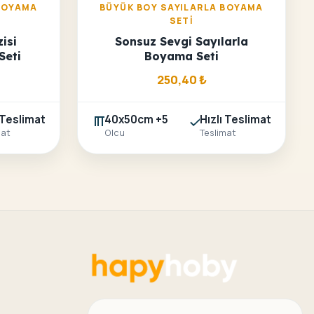
BOYAMA
BÜYÜK BOY SAYILARLA BOYAMA
SETI
isi
Sonsuz Sevgi Sayılarla
Seti
Boyama Seti
250,40
₺
 Teslimat
40x50cm +5
Hızlı Teslimat
mat
Olcu
Teslimat