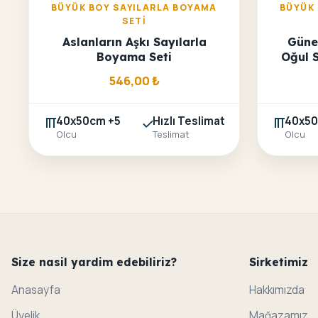
BÜYÜK BOY SAYILARLA BOYAMA
BÜYÜK
SETI
Aslanların Aşkı Sayılarla
Güne
Boyama Seti
Oğul 
546,00
₺
40x50cm +5
Hızlı Teslimat
40x50
Olcu
Teslimat
Olcu
Size nasil yardim edebiliriz?
Sirketimiz
Anasayfa
Hakkımızda
Üyelik
Mağazamız