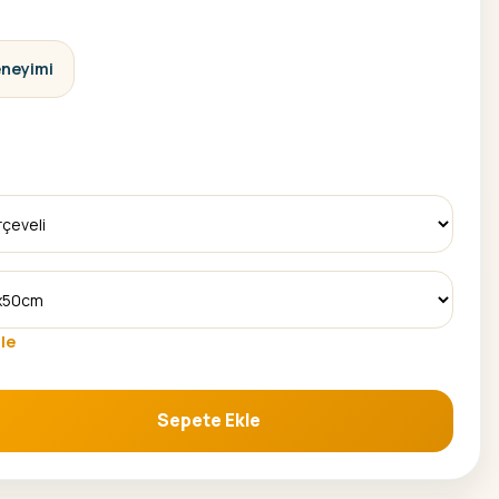
eneyimi
le
Sepete Ekle
 Seti adet