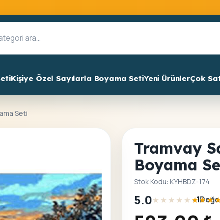
eti
Kişiye Özel Sayılarla Boyama Seti
Yeni Ürünler
Çok Sa
yama Seti
Tramvay Sa
Boyama Se
Stok Kodu: KYHBDZ-174
5.0
•
1
Değe