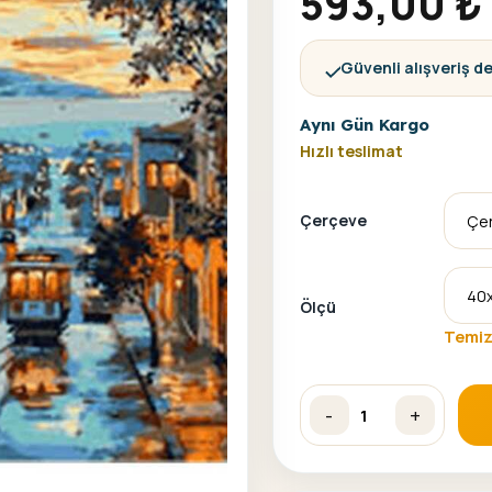
593,00
₺
Güvenli alışveriş d
Aynı Gün Kargo
Hızlı teslimat
Çerçeve
Ölçü
Temiz
-
+
Tramvay Sayılarla Boyama