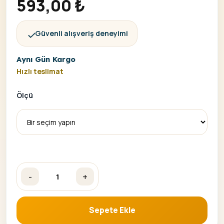
593,00
₺
Güvenli alışveriş deneyimi
Aynı Gün Kargo
Hızlı teslimat
Ölçü
-
+
Çakra Meditasyonu Sayılarla Boyama Seti adet
Sepete Ekle