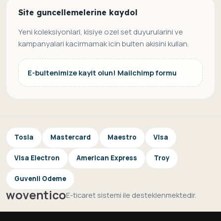
Site guncellemelerine kaydol
Yeni koleksiyonlari, kisiye ozel set duyurularini ve
kampanyalari kacirmamak icin bulten akisini kullan.
E-bultenimize kayit olun! Mailchimp formu
Tosla
Mastercard
Maestro
Visa
Visa Electron
American Express
Troy
Guvenli Odeme
woventico
E-ticaret sistemi ile desteklenmektedir.