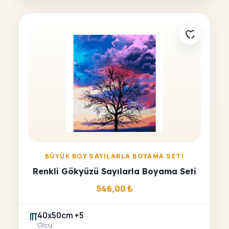
BÜYÜK BOY SAYILARLA BOYAMA SETI
Renkli Gökyüzü Sayılarla Boyama Seti
546,00
₺
40x50cm +5
Olcu