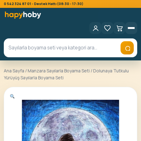
0 542 324 87 01 - Destek Hattı (08:30 - 17:30)
Ana Sayfa
/
Manzara Sayılarla Boyama Seti
/ Dolunaya Tutkulu
Yürüyüş Sayılarla Boyama Seti