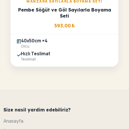
MANZARA SAYILARLA BOYAMA SETI
Pembe Söğüt ve Göl Sayılarla Boyama
Seti
593,00
₺
40x50cm +4
Olcu
Hızlı Teslimat
Teslimat
Size nasil yardim edebiliriz?
Anasayfa