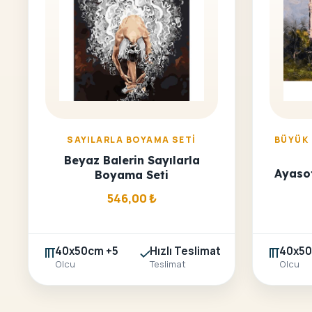
SAYILARLA BOYAMA SETI
BÜYÜK
Beyaz Balerin Sayılarla
Ayaso
Boyama Seti
546,00
₺
40x50cm +5
Hızlı Teslimat
40x50
Olcu
Teslimat
Olcu