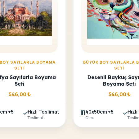
 BOY SAYILARLA BOYAMA
BÜYÜK BOY SAYILARLA 
SETI
SETI
fya Sayılarla Boyama
Desenli Baykuş Sayı
Seti
Boyama Seti
546,00
₺
546,00
₺
cm +5
Hızlı Teslimat
40x50cm +5
Hızlı
Teslimat
Olcu
Tesli