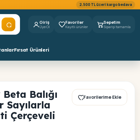
2.500 TL üzeri kargo bedava
Giriş
Favoriler
Sepetim
Üye Ol
Kayıtlı ürünler
Siparişi tamamla
tanlar
Fırsat Ürünleri
Beta Balığı
Favorilerime Ekle
r Sayılarla
i Çerçeveli