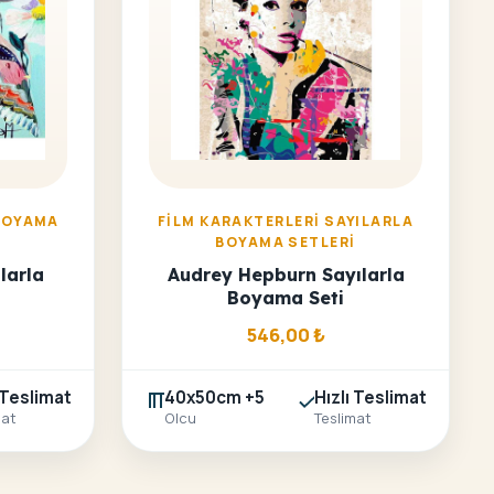
BOYAMA
FILM KARAKTERLERI SAYILARLA
BOYAMA SETLERI
larla
Audrey Hepburn Sayılarla
Boyama Seti
546,00
₺
 Teslimat
40x50cm +5
Hızlı Teslimat
mat
Olcu
Teslimat