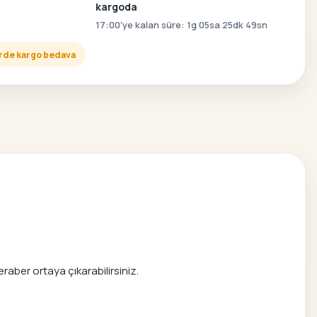
kargoda
17:00'ye kalan süre: 1g 05sa 25dk 48sn
lerde kargo bedava
raber ortaya çıkarabilirsiniz.