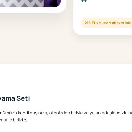
216 TL ve uzeri alisveris
oyama Seti
nümüzü kendi başınıza, ailenizden biriyle ve ya arkadaşlarınızla be
ı ile birlikte,