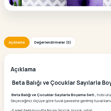
Açıklama
Değerlendirmeler (0)
Açıklama
Beta Balığı ve Çocuklar Sayılarla B
Beta Balığı ve Çocuklar Sayılarla Boyama Seti ,
hobi ürü
Seçeceğiniz ölçüye göre tuval şasesine gerilmiş tuval kanvas
-3 adet farklı boyutta fırçası (küçük, büyük, orta),