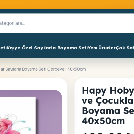
eti
Kişiye Özel Sayılarla Boyama Seti
Yeni Ürünler
Çok Sa
lar Sayılarla Boyama Seti Çerçeveli 40x50cm
Hapy Hoby 
ve Çocukla
Boyama Set
40x50cm