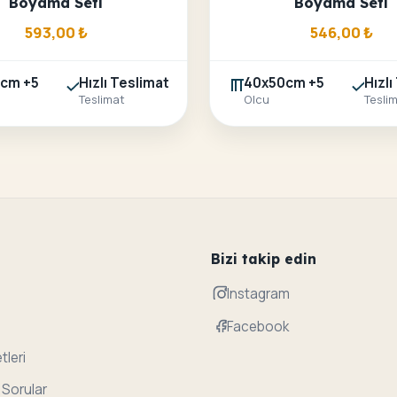
Boyama Seti
Boyama Seti
593,00
₺
546,00
₺
cm +5
Hızlı Teslimat
40x50cm +5
Hızlı
Teslimat
Olcu
Tesli
Bizi takip edin
Instagram
Facebook
tleri
 Sorular