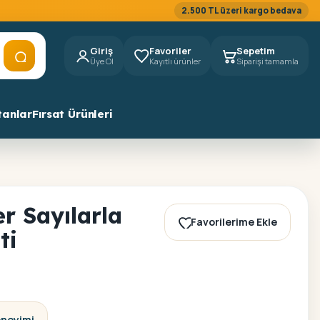
2.500 TL üzeri kargo bedava
Giriş
Favoriler
Sepetim
Üye Ol
Kayıtlı ürünler
Siparişi tamamla
tanlar
Fırsat Ürünleri
r Sayılarla
Favorilerime Ekle
ti
eneyimi