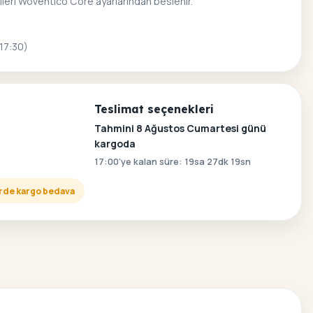
ileri Woventico Core ayarlarından beslenir.
 17:30)
Teslimat seçenekleri
Tahmini 8 Ağustos Cumartesi günü
kargoda
17:00'ye kalan süre: 19sa 27dk 18sn
lerde kargo bedava