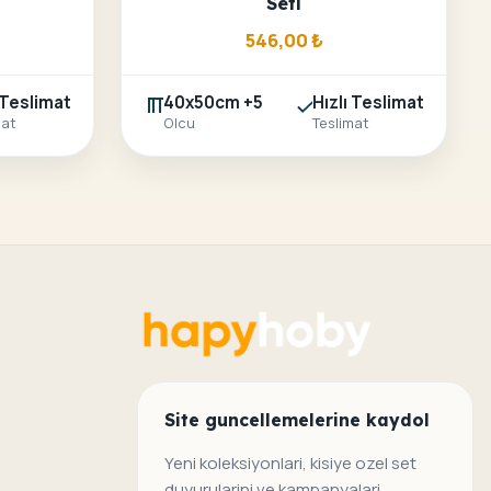
Seti
546,00
₺
 Teslimat
40x50cm +5
Hızlı Teslimat
mat
Olcu
Teslimat
Site guncellemelerine kaydol
Yeni koleksiyonlari, kisiye ozel set
duyurularini ve kampanyalari