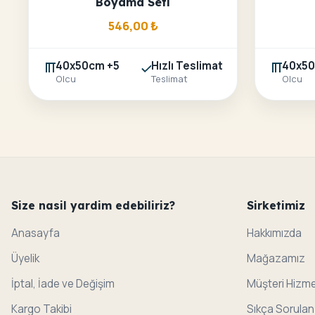
Boyama Seti
546,00
₺
40x50cm +5
Hızlı Teslimat
40x50
Olcu
Teslimat
Olcu
Size nasil yardim edebiliriz?
Sirketimiz
Anasayfa
Hakkımızda
Üyelik
Mağazamız
İptal, İade ve Değişim
Müşteri Hizme
Kargo Takibi
Sıkça Sorulan