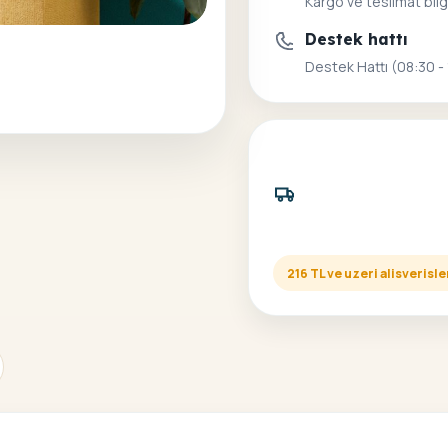
Kargo ve teslimat bilg
Destek hattı
Destek Hattı (08:30 -
216 TL ve uzeri alisveris