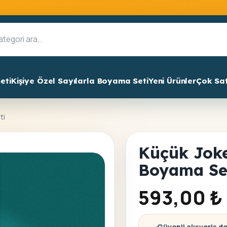
eti
Kişiye Özel Sayılarla Boyama Seti
Yeni Ürünler
Çok Sa
ti
Küçük Joke
Boyama Se
593,00
₺
Güvenli alışveriş d