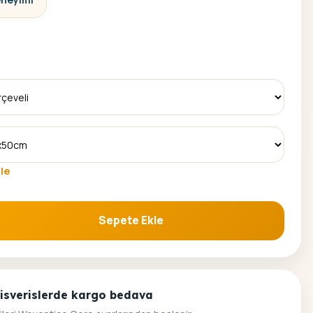
le
Sepete Ekle
ama Seti adet
alisverislerde kargo bedava