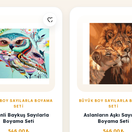
 BOY SAYILARLA BOYAMA
BÜYÜK BOY SAYILARLA 
SETI
SETI
nli Baykuş Sayılarla
Aslanların Aşkı Sayı
Boyama Seti
Boyama Seti
546,00
₺
546,00
₺