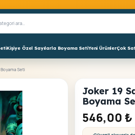
eti
Kişiye Özel Sayılarla Boyama Seti
Yeni Ürünler
Çok Sa
a Boyama Seti
Joker 19 Sa
Boyama Se
546,00
₺
Güvenli alışveriş d