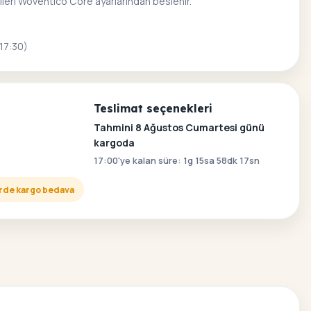
ileri Woventico Core ayarlarından beslenir.
 17:30)
Teslimat seçenekleri
Tahmini 8 Ağustos Cumartesi günü
kargoda
17:00'ye kalan süre: 1g 15sa 58dk 16sn
lerde kargo bedava