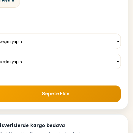
Sepete Ekle
 Seti adet
alisverislerde kargo bedava