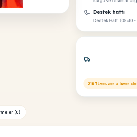
Kargo ve teslimat bilg
Destek hattı
Destek Hattı (08:30 -
216 TL ve uzeri alisveris
meler (0)