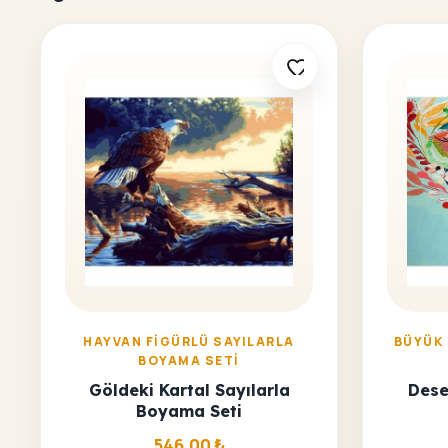
HAYVAN FIGÜRLÜ SAYILARLA
BÜYÜK
BOYAMA SETI
Göldeki Kartal Sayılarla
Dese
Boyama Seti
546,00
₺