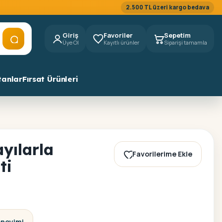
2.500 TL üzeri kargo bedava
Giriş
Favoriler
Sepetim
Üye Ol
Kayıtlı ürünler
Siparişi tamamla
tanlar
Fırsat Ürünleri
yılarla
Favorilerime Ekle
ti
eneyimi