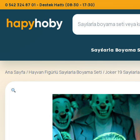
0 542 324 87 01 - Destek Hattı (08:30 - 17:30)
Sayılarla Boyama S
Ana Sayfa
/
Hayvan Figürlü Sayılarla Boyama Seti
/ Joker 19 Sayılarl