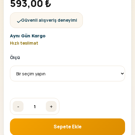
593,00
₺
Güvenli alışveriş deneyimi
Aynı Gün Kargo
Hızlı teslimat
Ölçü
-
+
Kelebeğin Tonları Sayılaarla Boyama Seti adet
Sepete Ekle