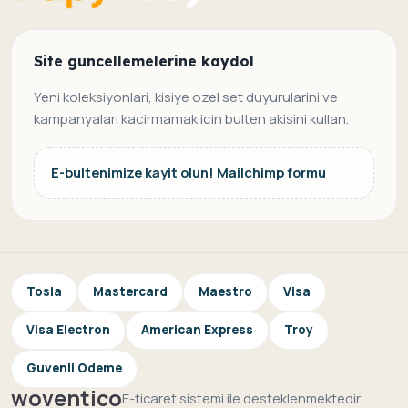
Site guncellemelerine kaydol
Yeni koleksiyonlari, kisiye ozel set duyurularini ve
kampanyalari kacirmamak icin bulten akisini kullan.
E-bultenimize kayit olun! Mailchimp formu
Tosla
Mastercard
Maestro
Visa
Visa Electron
American Express
Troy
Guvenli Odeme
woventico
E-ticaret sistemi ile desteklenmektedir.