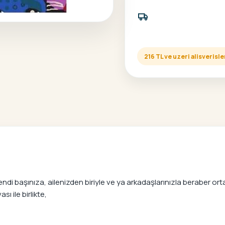
216 TL ve uzeri alisveris
i başınıza, ailenizden biriyle ve ya arkadaşlarınızla beraber ortay
ı ile birlikte,