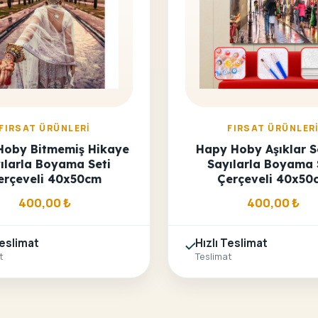
FIRSAT ÜRÜNLERI
FIRSAT ÜRÜNLER
Hoby Bitmemiş Hikaye
Hapy Hoby Aşıklar 
ılarla Boyama Seti
Sayılarla Boyama 
erçeveli 40x50cm
Çerçeveli 40x50
400,00
₺
400,00
₺
Teslimat
Hızlı Teslimat
t
Teslimat