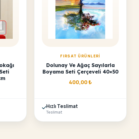
I
FIRSAT ÜRÜNLERI
Sokağı
Dolunay Ve Ağaç Sayılarla
Seti
Boyama Seti Çerçeveli 40×50
cm
400,00
₺
Hızlı Teslimat
Teslimat