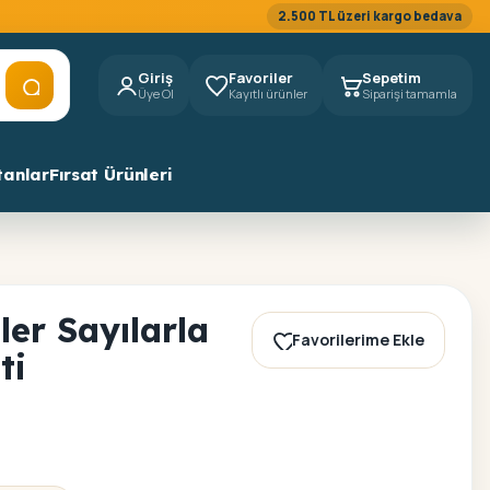
2.500 TL üzeri kargo bedava
Giriş
Favoriler
Sepetim
Üye Ol
Kayıtlı ürünler
Siparişi tamamla
tanlar
Fırsat Ürünleri
ler Sayılarla
Favorilerime Ekle
ti