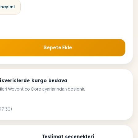
eneyimi
Sepete Ekle
oyama Seti adet
alisverislerde kargo bedava
ileri Woventico Core ayarlarından beslenir.
 17:30)
Teslimat seçenekleri