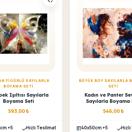
AN FIGÜRLÜ SAYILARLA
BÜYÜK BOY SAYILARLA 
BOYAMA SETI
SETI
bek Işıltısı Sayılarla
Kadın ve Panter Se
Boyama Seti
Sayılarla Boyama 
593,00
₺
546,00
₺
cm +5
Hızlı Teslimat
40x50cm +5
Hızlı