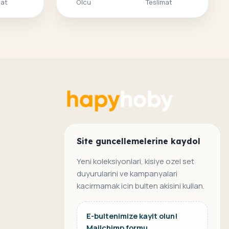
mat
Olcu
Teslimat
Site guncellemelerine kaydol
Yeni koleksiyonlari, kisiye ozel set
duyurularini ve kampanyalari
kacirmamak icin bulten akisini kullan.
E-bultenimize kayit olun!
Mailchimp formu