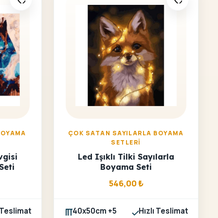
BOYAMA
ÇOK SATAN SAYILARLA BOYAMA
SETLERI
vgisi
Led Işıklı Tilki Sayılarla
Seti
Boyama Seti
546,00
₺
 Teslimat
40x50cm +5
Hızlı Teslimat