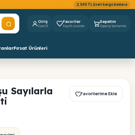
2.500 TL üzeri kargo bedava
Giriş
Favoriler
Sepetim
Üye Ol
Kayıtlı ürünler
Siparişi tamamla
tanlar
Fırsat Ürünleri
u Sayılarla
Favorilerime Ekle
ti
eneyimi