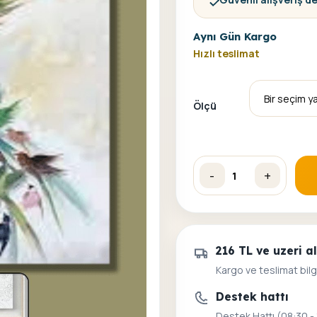
Aynı Gün Kargo
Hızlı teslimat
Ölçü
-
+
Simurg Kuşu Sayılarla Boy
216 TL ve uzeri 
Kargo ve teslimat bilg
Destek hattı
Destek Hattı (08:30 -