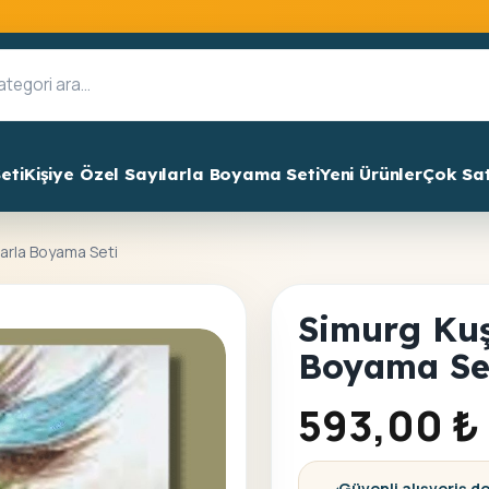
eti
Kişiye Özel Sayılarla Boyama Seti
Yeni Ürünler
Çok Sa
larla Boyama Seti
Simurg Kuş
Boyama Se
593,00
₺
Güvenli alışveriş d