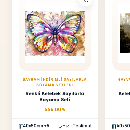
BAYRAM İNDIRIMLI SAYILARLA
HAYV
BOYAMA SETLERI
Renkli Kelebek Sayılarla
Kele
Boyama Seti
546,00
₺
40x50cm +5
Hızlı Teslimat
40x50