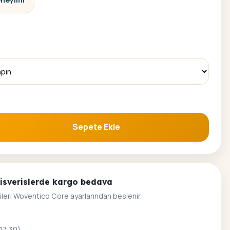
Sepete Ekle
ama Seti adet
alisverislerde kargo bedava
ileri Woventico Core ayarlarından beslenir.
 17:30)