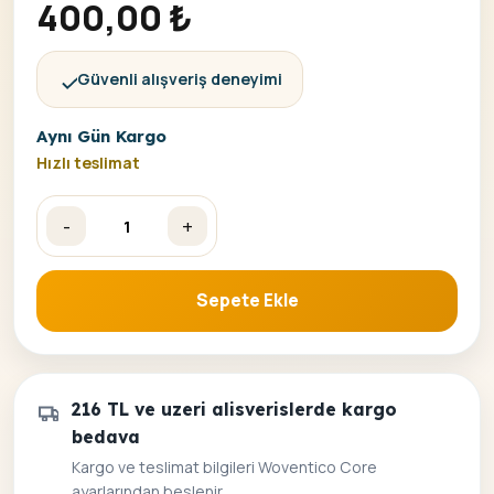
400,00
₺
Güvenli alışveriş deneyimi
Aynı Gün Kargo
Hızlı teslimat
-
+
Yavru Köpekler Kamyonette Sayılarla Boyama Seti Çerçeveli 4
Sepete Ekle
216 TL ve uzeri alisverislerde kargo
bedava
Kargo ve teslimat bilgileri Woventico Core
ayarlarından beslenir.